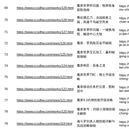
魔兽世界怀旧服：牧师装备
https:
69
https://www.ccsdhw.com/works/129.html
mu-shi
获取指南
鹰佐携忍刀，决战暗夜之
https:
70
https://www.ccsdhw.com/works/128.html
zhan-a
巅，风遁千鸟破空而来
魔兽世界怀旧服：一键换地
https:
71
https://www.ccsdhw.com/works/127.html
yi-jia
图，畅游中心大陆
https:
魔兽：零风险买金币秘籍
72
https://www.ccsdhw.com/news/126.html
jin-bi-
魔兽世界宝石加工：赢利秘
https:
73
https://www.ccsdhw.com/news/125.html
gong-yi
籍揭秘
https:
魔兽铁匠：装备之道
74
https://www.ccsdhw.com/works/124.html
bei-zh
魔兽世界TBC：骑士升级攻
https:
75
https://www.ccsdhw.com/news/123.html
sheng-
略
魔兽移动任务栏位置，图标
https:
76
https://www.ccsdhw.com/works/122.html
lan-we
居中
https:
魔兽9.2武僧技能升级攻略
77
https://www.ccsdhw.com/news/121.html
neng-s
魔兽新号：25级小宠物技能
https:
78
https://www.ccsdhw.com/works/120.html
chong-
全解析
魂斗罗归来人物技能详解与
https:
79
https://www.ccsdhw.com/news/119.html
neng-x
实战攻略秘籍