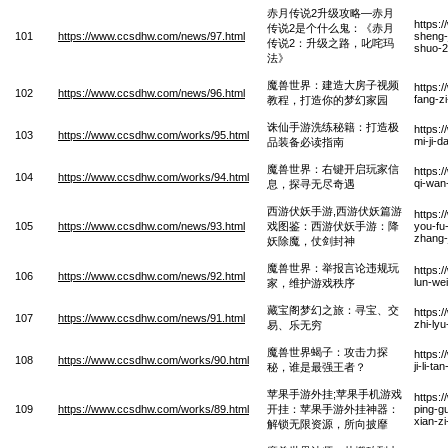
赤月传说2升级攻略—赤月
https:
传说2是个什么鬼：《赤月
101
https://www.ccsdhw.com/news/97.html
sheng-
传说2：升级之路，叱咤玛
shuo-2
法》
魔兽世界：建造大房子视频
https:
102
https://www.ccsdhw.com/news/96.html
fang-z
教程，打造你的梦幻家园
诛仙手游洗练秘籍：打造极
https:
103
https://www.ccsdhw.com/works/95.html
mi-ji-d
品装备必读指南
魔兽世界：右键开启玩家信
https:
104
https://www.ccsdhw.com/works/94.html
qi-wan-
息，探寻无尽奇遇
西游伏妖手游,西游伏妖篇游
https:
105
https://www.ccsdhw.com/news/93.html
戏图鉴：西游伏妖手游：降
you-fu
zhang-
妖除魔，仗剑封神
魔兽世界：举报言论违规玩
https:
106
https://www.ccsdhw.com/news/92.html
lun-we
家，维护游戏秩序
藏宝阁梦幻之旅：寻宝、交
https:
107
https://www.ccsdhw.com/news/91.html
zhi-ly
易、乐无穷
魔兽世界蝎子：攻击力探
https:
108
https://www.ccsdhw.com/works/90.html
ji-li-t
秘，谁是最强王者？
苹果手游外挂;苹果手机游戏
https:
109
https://www.ccsdhw.com/works/89.html
开挂：苹果手游外挂神器：
ping-g
xian-z
解锁无限资源，所向披靡