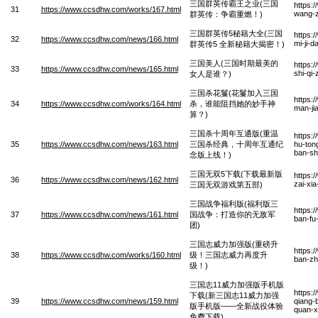
三国群英传霸王之业(三国
https:
31
https://www.ccsdhw.com/works/167.html
wang-z
群英传：争霸重燃！)
三国群英传5秘籍大全(三国
https:
32
https://www.ccsdhw.com/news/166.html
mi-ji-
群英传5 全新秘籍大揭密！)
三国美人(三国时期最美的
https:
33
https://www.ccsdhw.com/news/165.html
shi-qi
女人是谁？)
三国杀花鬘(花鬘加入三国
https:
34
https://www.ccsdhw.com/works/164.html
杀，谁能阻挡她的妙手神
man-ji
算？)
三国杀十周年互通版(重温
https:
35
https://www.ccsdhw.com/news/163.html
三国杀经典，十周年互通纪
hu-ton
ban-sh
念版上线！)
三国无双5下载(下载最新版
https:
36
https://www.ccsdhw.com/news/162.html
zai-xi
三国无双游戏第五部)
三国战争福利版(福利版三
https:
37
https://www.ccsdhw.com/news/161.html
国战争：打造你的无敌军
ban-fu
团)
三国志威力加强版(重磅升
https:
38
https://www.ccsdhw.com/works/160.html
级！三国志威力再度升
ban-zh
级！)
三国志11威力加强版手机版
https:
下载(新三国志11威力加强
39
https://www.ccsdhw.com/news/159.html
qiang-b
版手机版——全新战役体验
quan-x
免费下载)