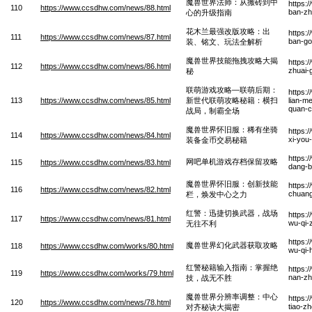
魔兽世界法师：从搬砖到中
https:
110
https://www.ccsdhw.com/news/88.html
ban-zh
心的升级指南
花木兰最强改版攻略：出
https:
111
https://www.ccsdhw.com/news/87.html
ban-go
装、铭文、玩法全解析
魔兽世界技能拖拽攻略大揭
https:
112
https://www.ccsdhw.com/news/86.html
zhuai-
秘
联萌游戏攻略—联萌后期：
https:
113
https://www.ccsdhw.com/news/85.html
新世代联萌攻略秘籍：横扫
lian-m
quan-
战局，制霸全场
魔兽世界怀旧服：稀有坐骑
https:
114
https://www.ccsdhw.com/news/84.html
xi-you-
装备金币交易秘籍
https:
网吧单机游戏存档保留攻略
115
https://www.ccsdhw.com/news/83.html
dang-b
魔兽世界怀旧服：创新技能
https:
116
https://www.ccsdhw.com/news/82.html
chuang
栏，焕发中心之力
红警：迅捷切换武器，战场
https:
117
https://www.ccsdhw.com/news/81.html
wu-qi-
无往不利
https:
魔兽世界幻化武器获取攻略
118
https://www.ccsdhw.com/works/80.html
wu-qi-
红警秘籍输入指南：掌握绝
https:
119
https://www.ccsdhw.com/works/79.html
nan-zh
技，战无不胜
魔兽世界分辨率调整：中心
https:
120
https://www.ccsdhw.com/news/78.html
tiao-z
对齐秘诀大揭密