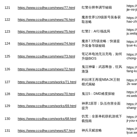
https:
红警分辨率调节秘籍
121
https://www.ccsdhw.com/news/77.html
jie-mi-
魔兽世界120级新号装备获
https:
122
https://www.ccsdhw.com/news/76.html
hao-zh
取攻略
https:
红警2：AI引领战局
123
https://www.ccsdhw.com/news/75.html
ju.web
魔兽7.3升级攻略：快速提
https:
124
https://www.ccsdhw.com/news/74.html
lyue-k
升装备等级秘籍
笔记本电池无法充电，如何
https:
125
https://www.ccsdhw.com/news/73.html
chong-
升级BIOS
鬼泣神嚎：武器释放，狂风
https:
126
https://www.ccsdhw.com/news/72.html
fang-k
激荡
科比球王再现NBA 2K王朝
https:
127
https://www.ccsdhw.com/works/71.html
2k-wan
模式揭秘
https:
鬼泣5：DMD难度探秘
128
https://www.ccsdhw.com/news/70.html
mi.we
神界2原罪：队伍伤害全面
https:
129
https://www.ccsdhw.com/works/69.html
shang-
提升
饥荒：全新单机联机游戏下
https:
130
https://www.ccsdhw.com/works/68.html
ji-you-
载指南
https:
神兵天赋攻略
131
https://www.ccsdhw.com/news/67.html
lyue.w