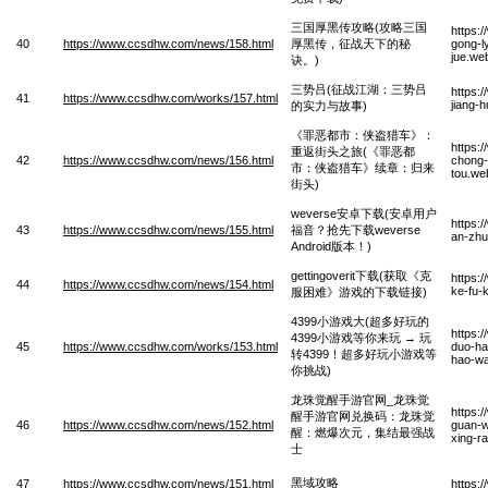
三国厚黑传攻略(攻略三国
https:
40
https://www.ccsdhw.com/news/158.html
厚黑传，征战天下的秘
gong-l
jue.we
诀。)
三势吕(征战江湖：三势吕
https:
41
https://www.ccsdhw.com/works/157.html
jiang-h
的实力与故事)
《罪恶都市：侠盗猎车》：
https:
重返街头之旅(《罪恶都
42
https://www.ccsdhw.com/news/156.html
chong-f
市：侠盗猎车》续章：归来
tou.we
街头)
weverse安卓下载(安卓用户
https:
43
https://www.ccsdhw.com/news/155.html
福音？抢先下载weverse
an-zhu
Android版本！)
gettingoverit下载(获取《克
https:
44
https://www.ccsdhw.com/news/154.html
ke-fu-k
服困难》游戏的下载链接)
4399小游戏大(超多好玩的
https:
4399小游戏等你来玩 → 玩
45
https://www.ccsdhw.com/works/153.html
duo-ha
转4399！超多好玩小游戏等
hao-wa
你挑战)
龙珠觉醒手游官网_龙珠觉
https:
醒手游官网兑换码：龙珠觉
46
https://www.ccsdhw.com/news/152.html
guan-w
醒：燃爆次元，集结最强战
xing-ra
士
黑域攻略
47
https://www.ccsdhw.com/news/151.html
https: