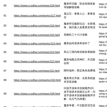
魔兽怀旧服：职业坐骑装备
https:
80
https://www.ccsdhw.com/news/118.html
zuo-qi
等级解锁攻略
鬼泣五：拳拳人心，拳拳攻
https:
81
https://www.ccsdhw.com/works/117.html
xin-qu
击
魔兽怀旧服新玩法：全新视
https:
82
https://www.ccsdhw.com/news/116.html
fa-quan
角，揭示敌人血量真实情况
https:
高晓松三十六计攻略
83
https://www.ccsdhw.com/news/115.html
gong-l
https:
魔兽如何迎来和谐补丁
84
https://www.ccsdhw.com/works/114.html
xie-bu
https:
风云三国内政技能发展秘籍
85
https://www.ccsdhw.com/news/113.html
zheng-
魔兽地图点亮神灯，开启新
https:
86
https://www.ccsdhw.com/news/112.html
shen-d
征程
https:
限时福利：限定角色免费领
87
https://www.ccsdhw.com/news/111.html
se-mia
魔兽再次升级：全新系统版
https:
88
https://www.ccsdhw.com/works/110.html
quan-x
本安装攻略
问道手游体木技能顺序(问
https:
道手游体木技能怎么学：问
89
https://www.ccsdhw.com/news/109.html
neng-s
道手游体木技能修炼顺序详
ti-mu-
解，化元气为神通)
魔兽争霸：中文配音语言设
https: