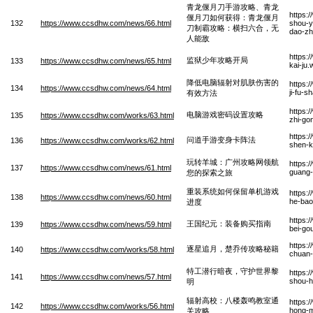
青龙偃月刀手游攻略、青龙
https:
偃月刀如何获得：青龙偃月
132
https://www.ccsdhw.com/news/66.html
shou-y
刀制霸攻略：横扫六合，无
dao-zh
人能敌
https:
监狱少年攻略开局
133
https://www.ccsdhw.com/news/65.html
kai-ju
降低电脑辐射对肌肤伤害的
https:
134
https://www.ccsdhw.com/news/64.html
ji-fu-
有效方法
https:
电脑游戏密码设置攻略
135
https://www.ccsdhw.com/works/63.html
zhi-go
https:
问道手游变身卡阵法
136
https://www.ccsdhw.com/works/62.html
shen-k
玩转羊城：广州攻略网领航
https:
137
https://www.ccsdhw.com/news/61.html
guang-
您的探索之旅
重装系统如何保留单机游戏
https:
138
https://www.ccsdhw.com/news/60.html
he-bao-
进度
https:
王国纪元：装备购买指南
139
https://www.ccsdhw.com/news/59.html
bei-go
https:
逐星追月，楚乔传攻略秘籍
140
https://www.ccsdhw.com/works/58.html
chuan-
特工潜行暗夜，守护世界黎
https:
141
https://www.ccsdhw.com/news/57.html
shou-hu
明
辐射高校：八楼轰鸣教室通
https:
142
https://www.ccsdhw.com/works/56.html
hong-m
关攻略