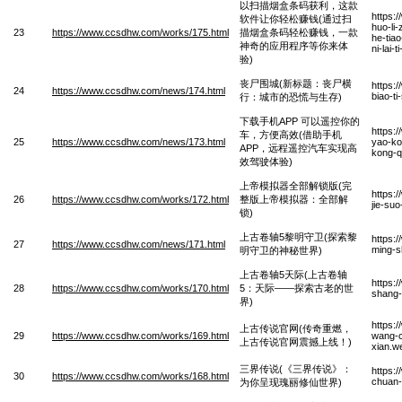
以扫描烟盒条码获利，这款
https:
软件让你轻松赚钱(通过扫
huo-li
23
https://www.ccsdhw.com/works/175.html
描烟盒条码轻松赚钱，一款
he-tia
神奇的应用程序等你来体
ni-lai-
验)
丧尸围城(新标题：丧尸横
https:
24
https://www.ccsdhw.com/news/174.html
biao-t
行：城市的恐慌与生存)
下载手机APP 可以遥控你的
https:
车，方便高效(借助手机
25
https://www.ccsdhw.com/news/173.html
yao-ko
APP，远程遥控汽车实现高
kong-qi
效驾驶体验)
上帝模拟器全部解锁版(完
https:
26
https://www.ccsdhw.com/works/172.html
整版上帝模拟器：全部解
jie-su
锁)
上古卷轴5黎明守卫(探索黎
https:
27
https://www.ccsdhw.com/news/171.html
ming-s
明守卫的神秘世界)
上古卷轴5天际(上古卷轴
https:
28
https://www.ccsdhw.com/works/170.html
5：天际——探索古老的世
shang-
界)
https:
上古传说官网(传奇重燃，
29
https://www.ccsdhw.com/works/169.html
wang-c
上古传说官网震撼上线！)
xian.w
三界传说(《三界传说》：
https:
30
https://www.ccsdhw.com/works/168.html
chuan-
为你呈现瑰丽修仙世界)