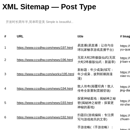
XML Sitemap — Post Type
开发时长两年半,简单即是美 Simple is beautiful...
#
URL
title
# Ima
易直播(易直播：让你与全
https:
1
https://www.ccsdhw.com/news/197.html
yu-qua
球玩家畅享游戏直播平台)
无双大蛇2终极版仙武(无双
https:
2
https://www.ccsdhw.com/news/196.html
ji-ban
大蛇2终极版仙武：新篇章)
新标题：年少成枭(续写：
https:
3
https://www.ccsdhw.com/works/195.html
年少成枭，披荆斩棘路漫
xiao-x
漫)
散人传奇(颠覆经典！散人
https:
4
https://www.ccsdhw.com/news/194.html
jing-d
传奇全新重制震撼登场)
探索神秘墓地：揭秘神之秘
https:
5
https://www.ccsdhw.com/news/193.html
密(揭秘神之秘密：探索更
mi-she
神秘的墓地)
扫题目(游戏编辑：专注撰
https:
6
https://www.ccsdhw.com/news/192.html
zhuan-
写与游戏相关的文章)
手游攻略(《手游攻略》：
https: