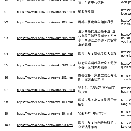
90
https://www.ccsdhw.com/works/108.html
wen-pe
置，打造中心体验
https:
醉逍遥攻略
91
https://www.ccsdhw.com/works/107.html
lyue.w
https:
魔兽中怪物血条如何显示
92
https://www.ccsdhw.com/news/106.html
xue-ti
逆水寒是网游还是手游_逆
https:
水寒是手游还是端游：逆水
93
https://www.ccsdhw.com/works/105.html
hai-sh
寒：网游还是手游？揭秘背
you-ha
后的真相
https:
魔兽世界：赚钱攻略大揭秘
94
https://www.ccsdhw.com/news/104.html
gong-l
辐射避难所武器大全：无所
https:
95
https://www.ccsdhw.com/works/103.html
quan-w
不备，应对未知威胁
魔兽世界：穿越主城任务地
https:
96
https://www.ccsdhw.com/news/102.html
zhu-ch
图，探索未知秘境
辐射4：沉浸式动画Mod安
https:
97
https://www.ccsdhw.com/works/101.html
hua-mo
装指南
魔兽世界：敌人血量展示全
https:
98
https://www.ccsdhw.com/news/100.html
liang-
解析
https:
辐射4MOD操作指南
99
https://www.ccsdhw.com/news/99.html
nan.w
魔兽世界：技能释放取消，
https:
100
https://www.ccsdhw.com/works/98.html
fang-q
全新战斗策略