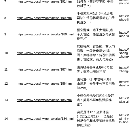
7
https://www.ccsdhw.com/news/191.html
如何在《狂野赛车9》中击
you-go
败对手？)
手机游戏网站(《手机游戏
https:
8
https://www.ccsdhw.com/news/190.html
网站》带你畅玩最新热门手
shou-j
机游戏！)
悟空游戏：猴子大冒险(猴
https:
9
https://www.ccsdhw.com/works/189.html
子大冒险：悟空游戏再次惊
mao-xi
艳亮相)
席德梅尔：冒险家、商人与
https:
海盗，一段传奇历史(续
10
https://www.ccsdhw.com/news/188.html
shang-
写：席德梅尔：传说中的历
zhong-
史，冒险家、商人与海盗)
山海经异兽录正版(猎奇世
https:
11
https://www.ccsdhw.com/news/187.html
zheng-b
界：揭秘山海经异兽)
山崎退(《日本攻略大师》
https:
12
https://www.ccsdhw.com/news/186.html
山崎退，专注于分享实用旅
da-shi
游攻略)
小鳄鱼爱洗澡(“洁净小爱好
https:
13
https://www.ccsdhw.com/news/185.html
者：揭开小鳄鱼洗澡的秘
xiao-a
密”)
实况足球12：全新体验
https:
(《实况足球12》：全新的
14
https://www.ccsdhw.com/works/184.html
xin-ti
球场角色和比赛策略来挑战
lai-tia
你的技能)