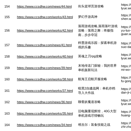
https:
街头篮球页游攻略
154
https://www.ccsdhw.com/news/44.html
lyue.w
https:
梦幻手游高神
155
https://www.ccsdhw.com/works/43.html
shen.
落雨游戏攻略,落雨落叶游戏
https:
156
https://www.ccsdhw.com/works/42.html
攻略：落雨之舞：终极指
yu-luo
guan.
南，步步夺冠
梓墨游戏乐园：探索单机游
https:
157
https://www.ccsdhw.com/news/41.html
suo-da
戏的乐趣
https:
英魂之刃rpg攻略
158
https://www.ccsdhw.com/works/40.html
lyue.w
末地传送门探秘：我的世界
https:
159
https://www.ccsdhw.com/news/39.html
mi-wo-
单机版新玩法
https:
航海王启航开服攻略
160
https://www.ccsdhw.com/works/38.html
fu-gon
暗黑2自建战网：单机存档
https:
161
https://www.ccsdhw.com/works/37.html
dan-ji
导入大作战
https:
聊斋妖魔道攻略
162
https://www.ccsdhw.com/news/36.html
lyue.w
旧电脑重现辉煌，40G大型
https:
163
https://www.ccsdhw.com/works/35.html
huang-
单机游戏尽情畅玩
https:
维吉尔：装备技能之战
164
https://www.ccsdhw.com/news/34.html
zhi-zh