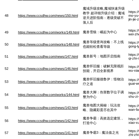
魔域升级攻略,魔域快速升级
https:
教学 超详细升级介绍：魔域
48
https://www.ccsdhw.com/news/150.html
mo-yu-
逆天进阶指南：逐级突破不
jin-jie
落人后
https:
魔兽雪狼：崛起为中心
49
https://www.ccsdhw.com/works/149.html
wei-zh
魔兽等级查询攻略：不上线
https:
50
https://www.ccsdhw.com/works/148.html
gong-l
也能轻松查看等级
https:
魔兽新号：地图开启指南
51
https://www.ccsdhw.com/news/147.html
qi-zhi
魔兽怀旧服：破解无限视距
https:
52
https://www.ccsdhw.com/news/146.html
wu-xian
技能，开启全新视界
魔兽怀旧服德鲁伊：怪物治
https:
53
https://www.ccsdhw.com/news/145.html
guai-w
疗之道
魔兽大脚：伤害数字位子调
https:
54
https://www.ccsdhw.com/works/144.html
shu-zi
整为中心
魔兽地图大揭秘：玩法攻
https:
55
https://www.ccsdhw.com/news/143.html
wan-fa
略、隐藏彩蛋尽在其中
魔兽争霸：高效选定建筑，
https:
56
https://www.ccsdhw.com/news/142.html
xiao-x
打造中心
https:
魔兽争霸3：魔法值之光
57
https://www.ccsdhw.com/news/141.html
zhi-zh