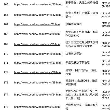
新手降临，天使之剑攻略指
https:
165
https://www.ccsdhw.com/works/33.html
zhi-ji
南
红警：精准打击敌军，势如
https:
166
https://www.ccsdhw.com/works/32.html
jun-sh
破竹
https:
攻略国家游戏
167
https://www.ccsdhw.com/news/31.html
xi.web
红警电脑升级新版本：智能
https:
168
https://www.ccsdhw.com/news/30.html
xin-ba
化引领时代
提升三国志战略版部队攻城
https:
169
https://www.ccsdhw.com/news/29.html
lyue-b
与伤害能力的关键策略
https:
红警前线手游
170
https://www.ccsdhw.com/works/28.html
you.w
https:
拳皇电脑版下载攻略
171
https://www.ccsdhw.com/works/27.html
xia-za
红警2：回归指挥台，重返
https:
172
https://www.ccsdhw.com/works/26.html
tai-cho
视角
拳皇95：挑战BOSS，绝世
https:
173
https://www.ccsdhw.com/works/25.html
boss-ju
武技揭秘
第9所攻略(第九所主线任务
https:
174
https://www.ccsdhw.com/works/24.html
攻略：绝妙攻略第九现 领略
suo-zhu
xin-tia
非凡新天地)
手游防御堡垒：抵御破解入
https:
175
https://www.ccsdhw.com/news/23.html
yu-po-
侵