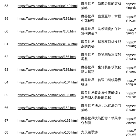
魔兽世界：隐匿身形的游戏
https:
58
https://www.ccsdhw.com/works/140.html
xing-d
策略
魔兽世界：血量至尊，掌握
https:
59
https://www.ccsdhw.com/news/139.html
zhi-zu
生死秘密
魔兽世界：法术强度如何计
https:
60
https://www.ccsdhw.com/news/138.html
qiang-
算伤害值？
魔兽世界：探索双目标技能
https:
61
https://www.ccsdhw.com/works/137.html
shuang
点的奥秘
魔兽世界：怪物刷新速度的
https:
62
https://www.ccsdhw.com/news/136.html
shua-x
调整
魔兽世界：坐骑装备获取秘
https:
63
https://www.ccsdhw.com/news/135.html
zhuang
籍大揭秘
魔兽世界：传送门引领异界
https:
64
https://www.ccsdhw.com/works/134.html
song-m
征途
魔兽世界装备属性表解读：
https:
65
https://www.ccsdhw.com/news/133.html
shu-xi
洞察他人装备的奥秘
魔兽世界法师：玩转法力与
https:
66
https://www.ccsdhw.com/news/132.html
zhuan-
策略
魔兽世界技能图标：苹果中
https:
67
https://www.ccsdhw.com/works/131.html
biao-p
心创新
https:
龙头镇手游
68
https://www.ccsdhw.com/works/130.html
you.w