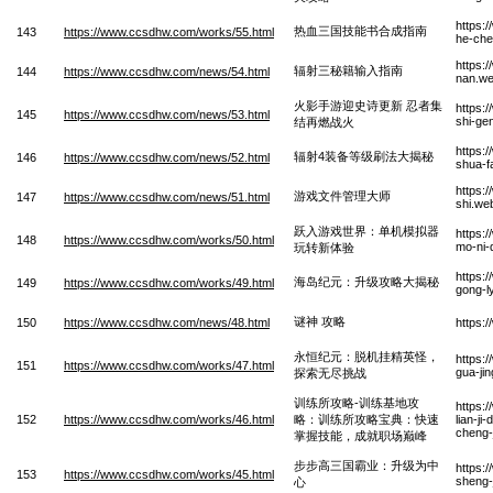
https:
热血三国技能书合成指南
143
https://www.ccsdhw.com/works/55.html
he-che
https:
辐射三秘籍输入指南
144
https://www.ccsdhw.com/news/54.html
nan.w
火影手游迎史诗更新 忍者集
https:
145
https://www.ccsdhw.com/news/53.html
shi-ge
结再燃战火
https:
辐射4装备等级刷法大揭秘
146
https://www.ccsdhw.com/news/52.html
shua-f
https:
游戏文件管理大师
147
https://www.ccsdhw.com/news/51.html
shi.we
跃入游戏世界：单机模拟器
https:
148
https://www.ccsdhw.com/works/50.html
mo-ni-
玩转新体验
https:
海岛纪元：升级攻略大揭秘
149
https://www.ccsdhw.com/works/49.html
gong-l
谜神 攻略
150
https://www.ccsdhw.com/news/48.html
https:
永恒纪元：脱机挂精英怪，
https:
151
https://www.ccsdhw.com/works/47.html
gua-ji
探索无尽挑战
训练所攻略-训练基地攻
https:
152
https://www.ccsdhw.com/works/46.html
略：训练所攻略宝典：快速
lian-j
cheng-
掌握技能，成就职场巅峰
步步高三国霸业：升级为中
https:
153
https://www.ccsdhw.com/works/45.html
sheng-
心