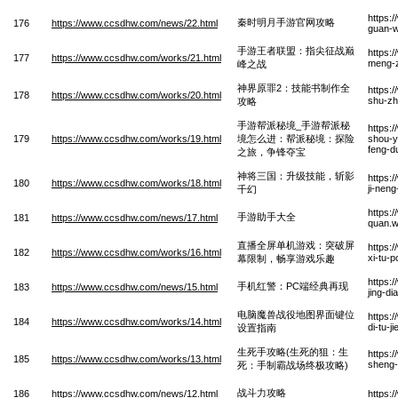
https:
秦时明月手游官网攻略
176
https://www.ccsdhw.com/news/22.html
guan-w
手游王者联盟：指尖征战巅
https:
177
https://www.ccsdhw.com/works/21.html
meng-z
峰之战
神界原罪2：技能书制作全
https:
178
https://www.ccsdhw.com/works/20.html
shu-zh
攻略
手游帮派秘境_手游帮派秘
https:
179
https://www.ccsdhw.com/works/19.html
境怎么进：帮派秘境：探险
shou-y
feng-d
之旅，争锋夺宝
神将三国：升级技能，斩影
https:
180
https://www.ccsdhw.com/works/18.html
ji-nen
千幻
https:
手游助手大全
181
https://www.ccsdhw.com/news/17.html
quan.
直播全屏单机游戏：突破屏
https:
182
https://www.ccsdhw.com/works/16.html
xi-tu-
幕限制，畅享游戏乐趣
https:
手机红警：PC端经典再现
183
https://www.ccsdhw.com/news/15.html
jing-di
电脑魔兽战役地图界面键位
https:
184
https://www.ccsdhw.com/works/14.html
di-tu-j
设置指南
生死手攻略(生死的狙：生
https:
185
https://www.ccsdhw.com/works/13.html
sheng-
死：手制霸战场终极攻略)
战斗力攻略
186
https://www.ccsdhw.com/news/12.html
https: