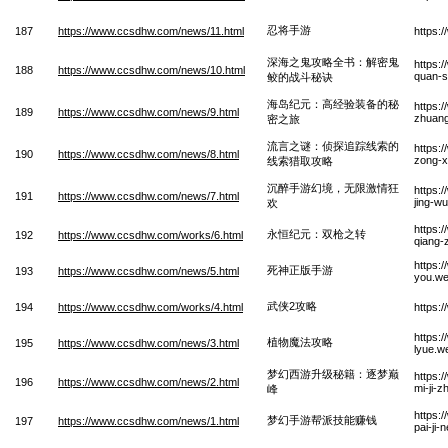
忍将手游
187
https://www.ccsdhw.com/news/11.html
https:
深海之鬼攻略全书：解密鬼
https:
188
https://www.ccsdhw.com/news/10.html
quan-s
鲛的战斗秘诀
海岛纪元：高经验装备的秘
https:
189
https://www.ccsdhw.com/news/9.html
zhuang
密之旅
流言之谜：侦探追踪线索的
https:
190
https://www.ccsdhw.com/news/8.html
zong-x
线索猎取攻略
沉醉手游幻境，无限激情狂
https:
191
https://www.ccsdhw.com/news/7.html
jing-w
欢
https:
永恒纪元：双枪之转
192
https://www.ccsdhw.com/works/6.html
qiang-
https:
死神正版手游
193
https://www.ccsdhw.com/news/5.html
you.w
武侠2攻略
194
https://www.ccsdhw.com/works/4.html
https:
https:
植物魔法攻略
195
https://www.ccsdhw.com/news/3.html
lyue.w
梦幻西游升级秘籍：逐梦巅
https:
196
https://www.ccsdhw.com/news/2.html
mi-ji-
峰
https:
梦幻手游帮派技能赚钱
197
https://www.ccsdhw.com/news/1.html
pai-ji