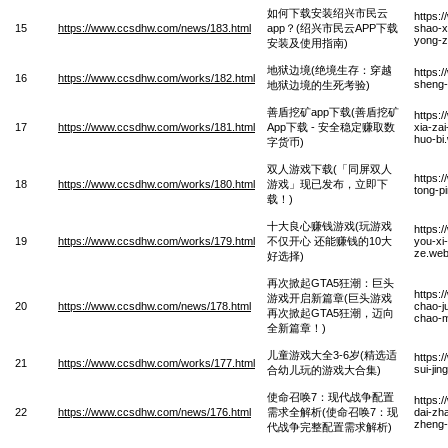
如何下载安装绍兴市民云
https:
15
https://www.ccsdhw.com/news/183.html
app？(绍兴市民云APP下载
shao-x
yong-z
安装及使用指南)
地狱边境(绝境生存：穿越
https:
16
https://www.ccsdhw.com/works/182.html
sheng-
地狱边境的生死考验)
善盾挖矿app下载(善盾挖矿
https:
17
https://www.ccsdhw.com/works/181.html
App下载 - 安全稳定赚取数
xia-za
huo-bi
字货币)
双人游戏下载(「同屏双人
https:
18
https://www.ccsdhw.com/works/180.html
游戏」现已发布，立即下
tong-pi
载！)
十大良心赚钱游戏(玩游戏
https:
19
https://www.ccsdhw.com/works/179.html
不仅开心 还能赚钱的10大
you-xi
ze.we
好选择)
再次掀起GTA5狂潮：巨头
https:
游戏开启新篇章(巨头游戏
20
https://www.ccsdhw.com/news/178.html
chao-ju
再次掀起GTA5狂潮，迈向
chao-m
全新篇章！)
儿童游戏大全3-6岁(精选适
https:
21
https://www.ccsdhw.com/works/177.html
sui-ji
合幼儿玩的游戏大合集)
使命召唤7：现代战争配置
https:
22
https://www.ccsdhw.com/news/176.html
需求全解析(使命召唤7：现
dai-zh
zheng-
代战争完整配置需求解析)