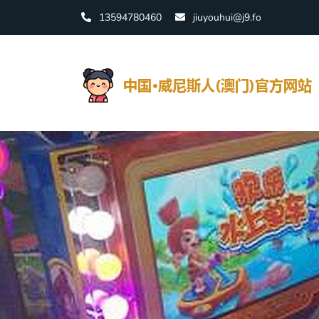
13594780460
jiuyouhui@j9.fo