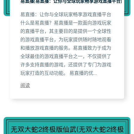
易直播(易直播：让你与全球玩家畅享游戏直播平台)
易直播：让你与全球玩家畅享游戏直播平台
什么是易直播？易直播是一款面向游戏玩家
的直播平台，其主要目的是提供一个全球性
的游戏直播平台，为玩家提供随时随地观看
和播放游戏直播的服务。易直播致力于成为
全球最佳的游戏直播平台之一，不仅提供了
许多支持直播的游戏，还提供了专门为游戏
玩家打造的互动功能。 易直播的优...
阅读