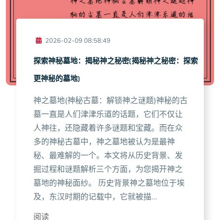
2026-02-09 08:58:49
探索神秘墓地：揭秘神之秘密(揭秘神之秘密：探索
更神秘的墓地)
神之墓地(神秘古墓：解锁神之谜题)神秘的古
墓一直是人们津津乐道的话题，它们不仅让
人神往，还隐藏着许多谜题和宝藏。而在众
多的神秘古墓中，神之墓地被认为是最神
秘、最难解的一个。本文将从历史背景、发
掘过程和谜题解析三个方面，为您揭开神之
墓地的神秘面纱。 历史背景神之墓地位于埃
及，东汉时期的记载中，它就被描...
阅读