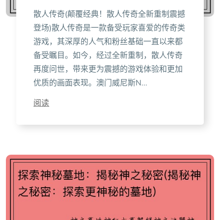
散人传奇(颠覆经典！散人传奇全新重制震撼
登场)散人传奇是一款备受玩家喜爱的传奇类
游戏，其深厚的人气和粉丝基础一直以来都
备受瞩目。如今，经过全新重制，散人传奇
再度问世，带来更为震撼的游戏体验和更加
优质的画面表现。澳门威尼斯N...
阅读