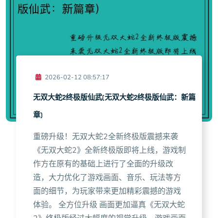
2026-02-12 08:57:17
无双大蛇2终极版仙武(无双大蛇2终极版仙武：新篇
章)
重磅升级！无双大蛇2全新终极版震撼来袭
《无双大蛇2》全新终极版即将上线，游戏制
作方在原有的基础上进行了全面的升级改
造，大力优化了游戏画面、音乐、玩法等方
面的细节，为玩家带来更加精彩震撼的游戏
体验。 全方位升级 画面更加逼真《无双大蛇