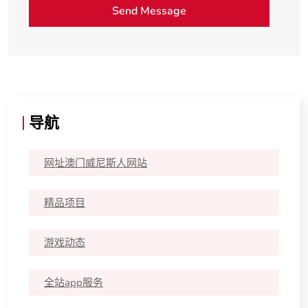
导航
网址澳门威尼斯人网站
精品项目
游戏动态
全站app服务