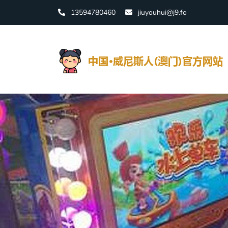
13594780460
jiuyouhui@j9.fo