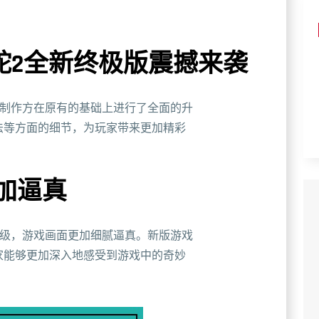
蛇2全新终极版震撼来袭
戏制作方在原有的基础上进行了全面的升
法等方面的细节，为玩家带来更加精彩
加逼真
升级，游戏画面更加细腻逼真。新版游戏
家能够更加深入地感受到游戏中的奇妙