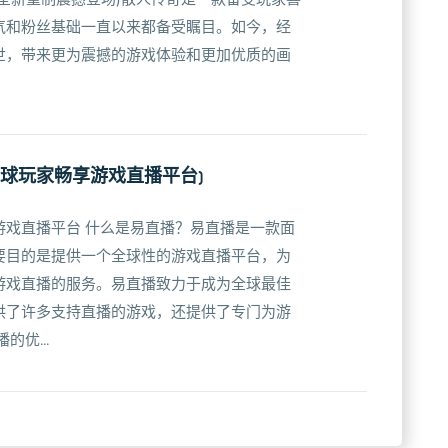
气和粉丝基础一直以来都备受瞩目。如今，经
世，带来更为震撼的游戏体验和更加优质的画
球玩家畅享游戏直播平台)
游戏直播平台 什么是易直播？易直播是一款面
要目的是提供一个全球性的游戏直播平台，为
游戏直播的服务。易直播致力于成为全球最佳
供了许多支持直播的游戏，还提供了专门为游
优...