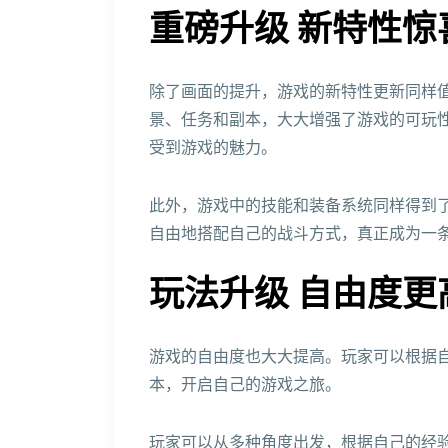
重磅升级 新特性惊
除了画面的提升，游戏的新特性更新同样
景、任务和副本，大大增强了游戏的可玩
受到游戏的魅力。
此外，游戏中的技能和装备系统同样得到
自由地搭配自己的战斗方式，真正成为一
玩法升级 自由度更
游戏的自由度也大大提高。玩家可以根据
本，开启自己的游戏之旅。
玩家可以从多种角度出发，根据自己的经