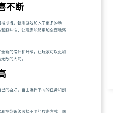
喜不断
值得期待。新版游戏加入了更多的场
性和趣味性，让玩家能够更加全面地感
了全新的设计和升级，让玩家可以更加
条无敌的大蛇。
高
自己的喜好，自由选择不同的任务和副
验和技能等级选择不同的攻击方式。同