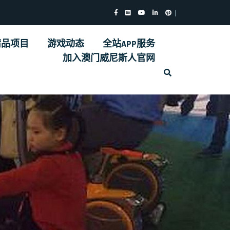
精品项目
游戏动态
全站APP服务
加入澳门威尼斯人官网