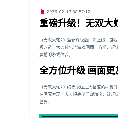
2026-02-12 08:57:17
重磅升级！无双大
《无双大蛇2》全新终极版即将上线，游
级改造，大力优化了游戏画面、音乐、玩
震撼的游戏体验。
全方位升级 画面更
《无双大蛇2》终极版经过大幅度的视觉
在画面表现上大大提高了游戏精度，让玩
世界。