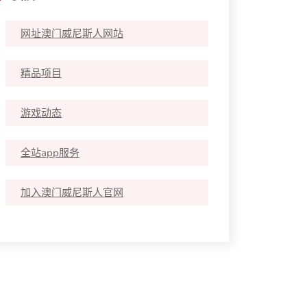
网址澳门威尼斯人网站
精品项目
游戏动态
全站app服务
加入澳门威尼斯人官网