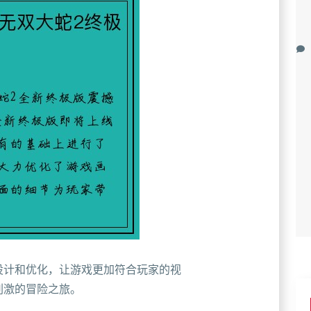
设计和优化，让游戏更加符合玩家的视
刺激的冒险之旅。