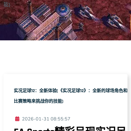
能)
实况足球12：全新体验(《实况足球12》：全新的球场角色和
比赛策略来挑战你的技能)
2026-01-31 08:55:57