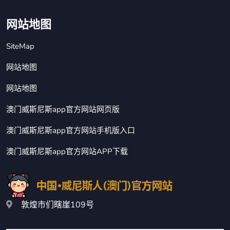
网站地图
SiteMap
网站地图
网站地图
澳门威斯尼斯app官方网站网页版
澳门威斯尼斯app官方网站手机版入口
澳门威斯尼斯app官方网站APP下载
敦煌市们瞎崖109号