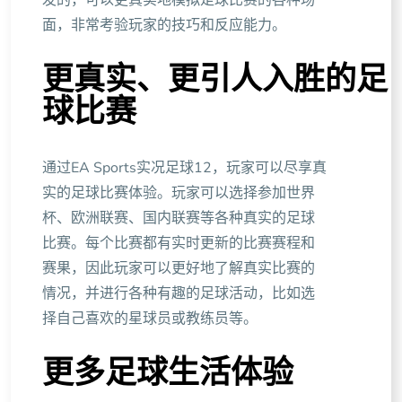
发的，可以更真实地模拟足球比赛的各种场
面，非常考验玩家的技巧和反应能力。
更真实、更引人入胜的足
球比赛
通过EA Sports实况足球12，玩家可以尽享真
实的足球比赛体验。玩家可以选择参加世界
杯、欧洲联赛、国内联赛等各种真实的足球
比赛。每个比赛都有实时更新的比赛赛程和
赛果，因此玩家可以更好地了解真实比赛的
情况，并进行各种有趣的足球活动，比如选
择自己喜欢的星球员或教练员等。
更多足球生活体验