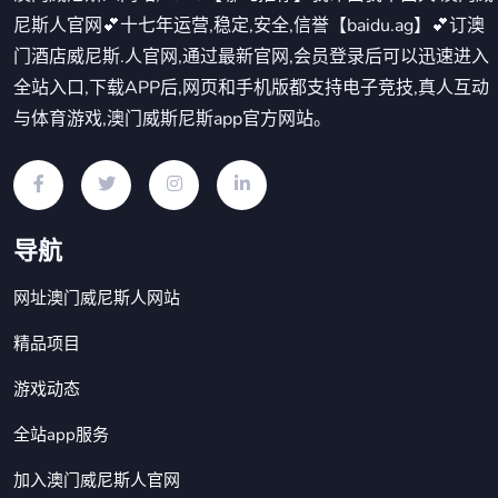
尼斯人官网💕十七年运营,稳定,安全,信誉【baidu.ag】💕订澳
门酒店威尼斯.人官网,通过最新官网,会员登录后可以迅速进入
全站入口,下载APP后,网页和手机版都支持电子竞技,真人互动
与体育游戏,澳门威斯尼斯app官方网站。
导航
网址澳门威尼斯人网站
精品项目
游戏动态
全站app服务
加入澳门威尼斯人官网