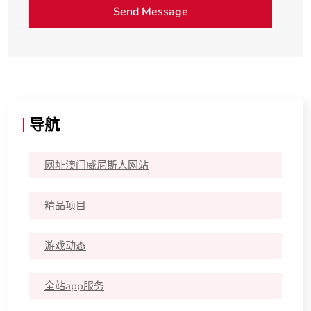
导航
网址澳门威尼斯人网站
精品项目
游戏动态
全站app服务