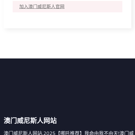
加入澳门威尼斯人官网
澳门威尼斯人网站
澳门威尼斯人网站,2025【哪吒推荐】我命由我不由天!澳门威