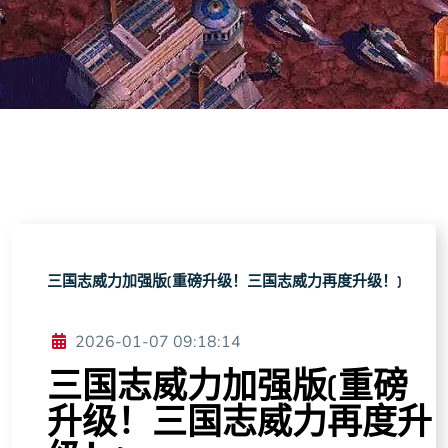
三国志威力加强版(重磅升级！三国志威力再度升级！)
2026-01-07 09:18:14
三国志威力加强版(重磅
升级！三国志威力再度升