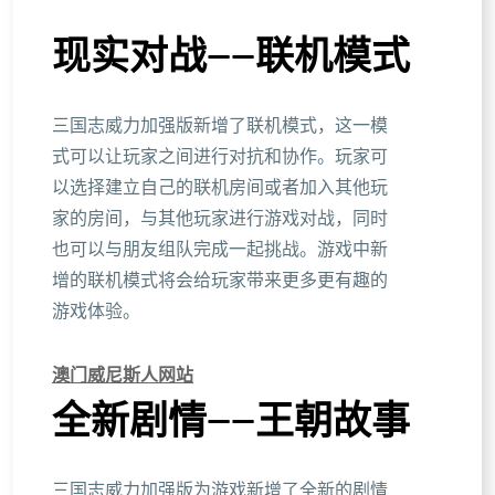
现实对战——联机模式
三国志威力加强版新增了联机模式，这一模
式可以让玩家之间进行对抗和协作。玩家可
以选择建立自己的联机房间或者加入其他玩
家的房间，与其他玩家进行游戏对战，同时
也可以与朋友组队完成一起挑战。游戏中新
增的联机模式将会给玩家带来更多更有趣的
游戏体验。
澳门威尼斯人网站
全新剧情——王朝故事
三国志威力加强版为游戏新增了全新的剧情