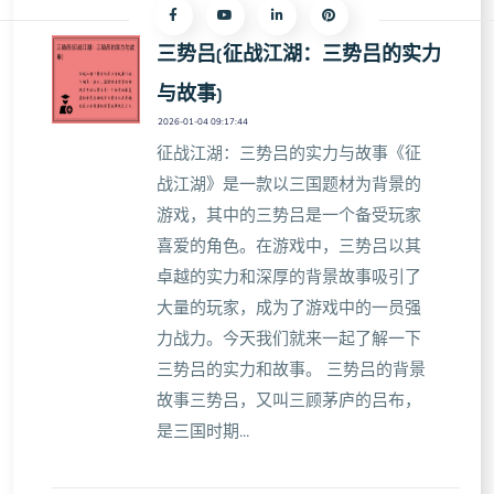
三势吕(征战江湖：三势吕的实力
与故事)
2026-01-04 09:17:44
征战江湖：三势吕的实力与故事《征
战江湖》是一款以三国题材为背景的
游戏，其中的三势吕是一个备受玩家
喜爱的角色。在游戏中，三势吕以其
卓越的实力和深厚的背景故事吸引了
大量的玩家，成为了游戏中的一员强
力战力。今天我们就来一起了解一下
三势吕的实力和故事。 三势吕的背景
故事三势吕，又叫三顾茅庐的吕布，
是三国时期...