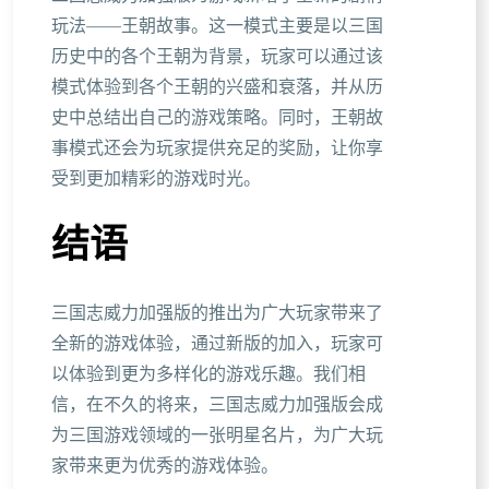
玩法——王朝故事。这一模式主要是以三国
历史中的各个王朝为背景，玩家可以通过该
模式体验到各个王朝的兴盛和衰落，并从历
史中总结出自己的游戏策略。同时，王朝故
事模式还会为玩家提供充足的奖励，让你享
受到更加精彩的游戏时光。
结语
三国志威力加强版的推出为广大玩家带来了
全新的游戏体验，通过新版的加入，玩家可
以体验到更为多样化的游戏乐趣。我们相
信，在不久的将来，三国志威力加强版会成
为三国游戏领域的一张明星名片，为广大玩
家带来更为优秀的游戏体验。