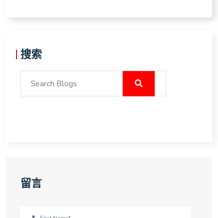
搜索
留言