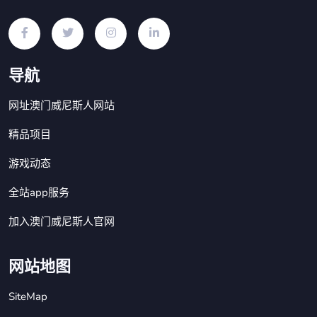
导航
网址澳门威尼斯人网站
精品项目
游戏动态
全站app服务
加入澳门威尼斯人官网
网站地图
SiteMap