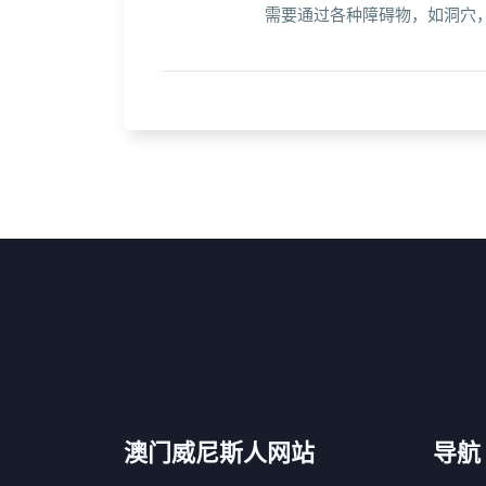
需要通过各种障碍物，如洞穴，悬
澳门威尼斯人网站
导航