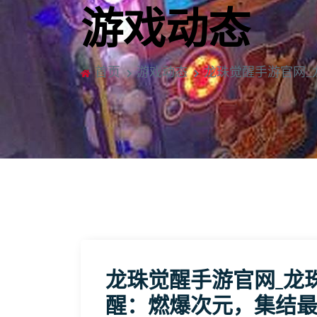
游戏动态
首页
游戏动态
龙珠觉醒手游官网_
龙珠觉醒手游官网_龙
醒：燃爆次元，集结