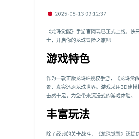
2025-08-13 09:12:37
《龙珠觉醒》手游官网现已正式上线，快
士，开启你的龙珠冒险之旅吧！
游戏特色
作为一款正版龙珠IP授权手游，《龙珠觉
景，真实还原龙珠世界。游戏采用3D建模
击感十足，为您带来沉浸式的游戏体验。
丰富玩法
除了经典的关卡战斗，《龙珠觉醒》还提