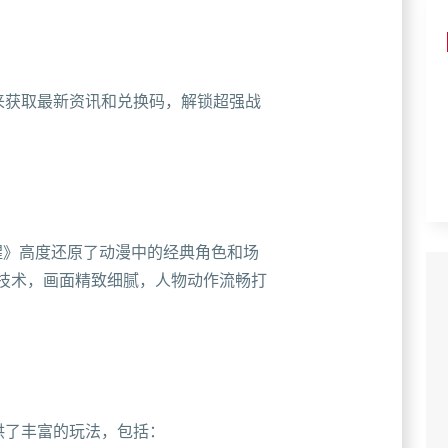
来获取最新资讯和兑换码，解锁超强战
醒》高度还原了动漫中的经典角色和场
技术，画面精致细腻，人物动作流畅打
供了丰富的玩法，包括：