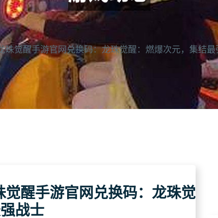
龙珠觉醒手游官网兑换码：龙珠觉醒：燃爆次元，集结最
珠觉醒手游官网兑换码：龙珠觉
最强战士