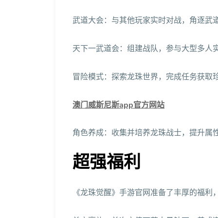
武道大会：与其他玩家实时对战，角逐武
天下一武道会：组建战队，参与大型多人
冒险模式：探索龙珠世界，完成任务获取
澳门威斯尼斯app官方网站
角色养成：收集并培养龙珠战士，提升属
超强福利
《龙珠觉醒》手游官网准备了丰厚的福利