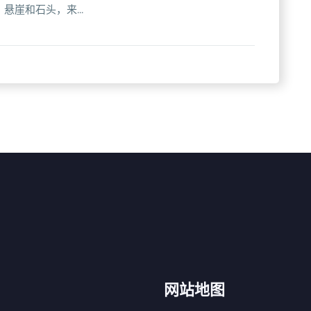
崖和石头，来...
网站地图