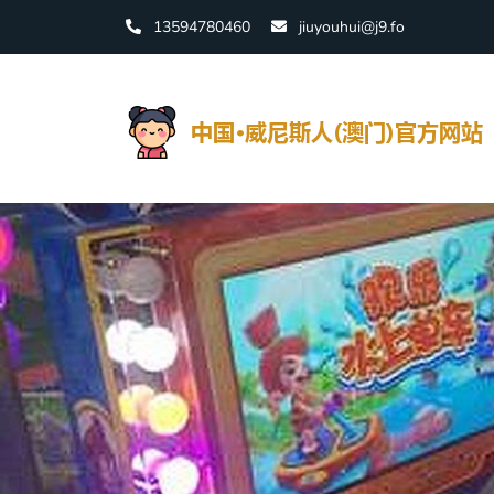
13594780460
jiuyouhui@j9.fo