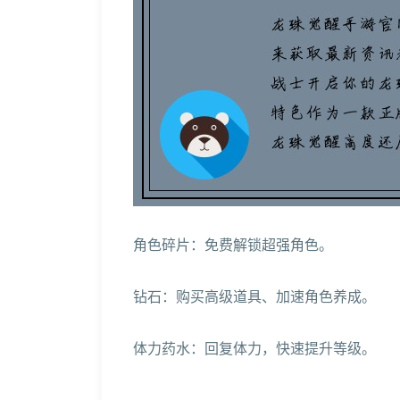
角色碎片：免费解锁超强角色。
钻石：购买高级道具、加速角色养成。
体力药水：回复体力，快速提升等级。