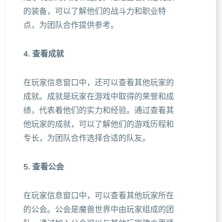
的装备，可以了解他们的战斗力和职业特
点，为团队合作提供参考。
4. 查看成就
在玩家信息窗口中，还可以查看其他玩家的
成就。成就是玩家在游戏中取得的荣誉和成
绩，代表着他们的实力和经验。通过查看其
他玩家的成就，可以了解他们的游戏历程和
专长，为团队合作选择合适的队友。
5. 查看公会
在玩家信息窗口中，可以查看其他玩家所在
的公会。公会是魔兽世界中由玩家组成的团