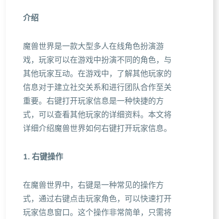
介绍
魔兽世界是一款大型多人在线角色扮演游
戏，玩家可以在游戏中扮演不同的角色，与
其他玩家互动。在游戏中，了解其他玩家的
信息对于建立社交关系和进行团队合作至关
重要。右键打开玩家信息是一种快捷的方
式，可以查看其他玩家的详细资料。本文将
详细介绍魔兽世界如何右键打开玩家信息。
1. 右键操作
在魔兽世界中，右键是一种常见的操作方
式，通过右键点击玩家角色，可以快速打开
玩家信息窗口。这个操作非常简单，只需将