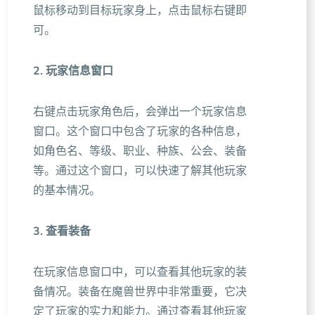
鼠标移动到目标玩家身上，点击鼠标右键即
可。
2. 玩家信息窗口
右键点击玩家角色后，会弹出一个玩家信息
窗口。这个窗口中包含了玩家的各种信息，
如角色名、等级、职业、种族、公会、装备
等。通过这个窗口，可以快速了解其他玩家
的基本情况。
3. 查看装备
在玩家信息窗口中，可以查看其他玩家的装
备情况。装备在魔兽世界中非常重要，它决
定了玩家的实力和能力。通过查看其他玩家