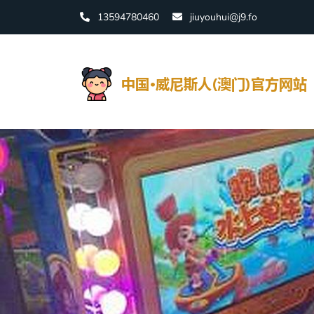
13594780460
jiuyouhui@j9.fo