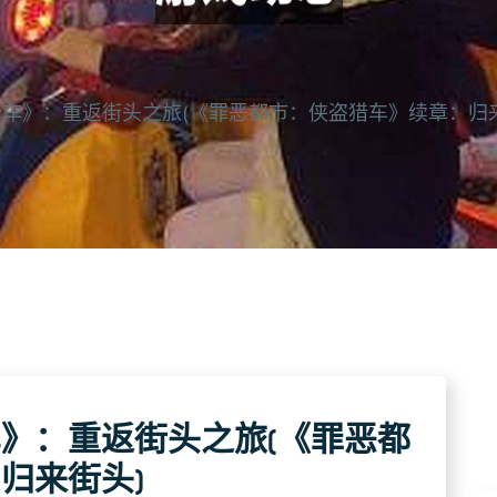
车》：重返街头之旅(《罪恶都市：侠盗猎车》续章：归来
》：重返街头之旅(《罪恶都
归来街头)