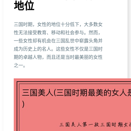
地位
三国时期，女性的地位十分低下，大多数女
性无法接受教育、移动和社会参与。然而，
一些女性却有机会在三国乱世中崭露头角并
成为历史上的名人。这些女性不仅是三国时
期的卓越人物，而且还是当时最美丽的女性
之一。