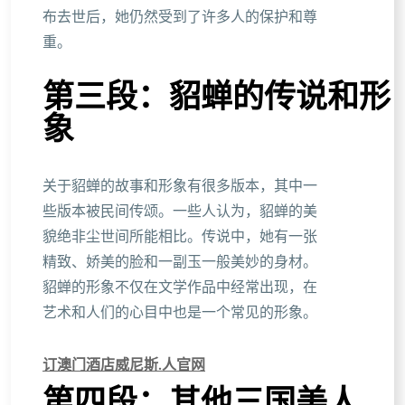
布去世后，她仍然受到了许多人的保护和尊
重。
第三段：貂蝉的传说和形
象
关于貂蝉的故事和形象有很多版本，其中一
些版本被民间传颂。一些人认为，貂蝉的美
貌绝非尘世间所能相比。传说中，她有一张
精致、娇美的脸和一副玉一般美妙的身材。
貂蝉的形象不仅在文学作品中经常出现，在
艺术和人们的心目中也是一个常见的形象。
订澳门酒店威尼斯.人官网
第四段：其他三国美人